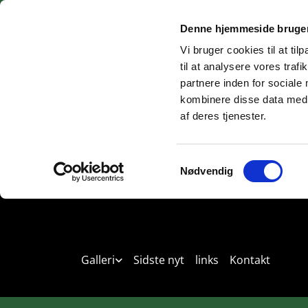
Denne hjemmeside bruger
Vi bruger cookies til at til
til at analysere vores tra
partnere inden for sociale
kombinere disse data med a
af deres tjenester.
Samtykkevalg
Nødvendig
Forside
Om kennelen
HVALPE TIL SALG 
Galleri
Sidste nyt
links
Kontakt