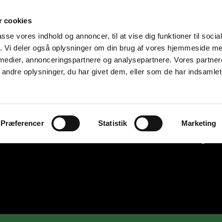
 cookies
passe vores indhold og annoncer, til at vise dig funktioner til soci
fik. Vi deler også oplysninger om din brug af vores hjemmeside m
 medier, annonceringspartnere og analysepartnere. Vores partne
ndre oplysninger, du har givet dem, eller som de har indsamlet 
Præferencer
Statistik
Marketing
PLANLAGT KULD
Mine hanner
Mine tæver
Mine gaml