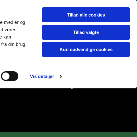
Tillad alle cookies
ale medier og
ed vores
Tillad valgte
re kan
fra din brug
Kun nødvendige cookies
Vis detaljer
e hunde
THEA
HVALPE tidligere kuld