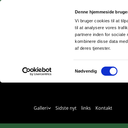
Denne hjemmeside bruger
Vi bruger cookies til at til
til at analysere vores tra
partnere inden for sociale
kombinere disse data med a
af deres tjenester.
Samtykkevalg
Nødvendig
Forside
Om kennelen
HVALPE TIL SALG 
Galleri
Sidste nyt
links
Kontakt