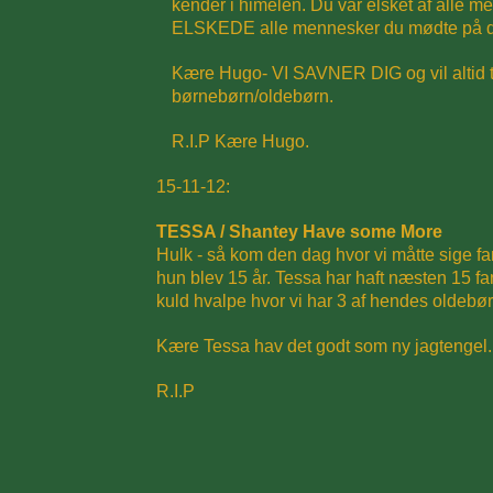
kender i himelen.
Du var elsket af alle m
ELSKEDE alle mennesker du mødte på dit a
Kære Hugo- VI SAVNER DIG og vil altid t
børnebørn/oldebørn.
R.I.P Kære Hugo.
15-11-12:
TESSA / Shantey Have some More
Hulk - så kom den dag hvor vi måtte sige far
hun blev 15 år.
Tessa har haft næsten 15 fan
kuld hvalpe hvor vi har 3 af hendes oldeb
Kære Tessa hav det godt som ny jagtengel.
R.I.P