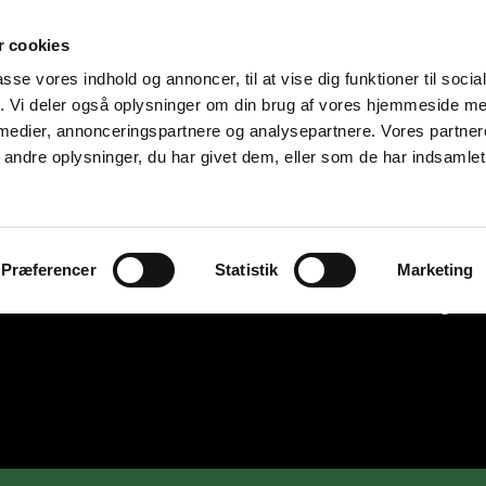
 cookies
passe vores indhold og annoncer, til at vise dig funktioner til soci
fik. Vi deler også oplysninger om din brug af vores hjemmeside m
 medier, annonceringspartnere og analysepartnere. Vores partne
ndre oplysninger, du har givet dem, eller som de har indsamlet 
Præferencer
Statistik
Marketing
PLANLAGT KULD
Mine hanner
Mine tæver
Mine gaml