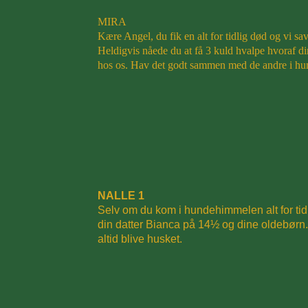
MIRA
Kære Angel, du fik en alt for tidlig død og vi s
Heldigvis nåede du at få 3 kuld hvalpe hvoraf 
hos os. Hav det godt sammen med de andre i h
NALLE 1
Selv om du kom i hundehimmelen alt for tidli
din datter Bianca på 14½ og dine oldebørn. 
altid blive husket.