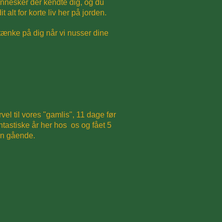
ennesker der kendte dig, og du
lt for korte liv her på jorden.
ænke på dig når vi nusser dine
vel til vores "gamlis", 11 dage før
tastiske år her hos os og fået 5
ørn gående.