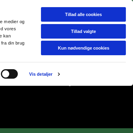
Tillad alle cookies
ale medier og
ed vores
Tillad valgte
re kan
fra din brug
Kun nødvendige cookies
Vis detaljer
e hunde
THEA
HVALPE tidligere kuld