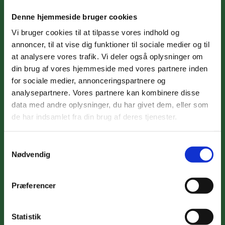
Denne hjemmeside bruger cookies
Stamtavle/Pedigree
Vi bruger cookies til at tilpasse vores indhold og
JOE'S JEFF
annoncer, til at vise dig funktioner til sociale medier og til
JOE'S JACKPOT
SUNGOLD EASY
at analysere vores trafik. Vi deler også oplysninger om
RIDER
din brug af vores hjemmeside med vores partnere inden
GAINWILL
GOLDEN CIBA
for sociale medier, annonceringspartnere og
BEAMY
MOONRAKER
GAINWILL
analysepartnere. Vores partnere kan kombinere disse
MILBO
DORKA
data med andre oplysninger, du har givet dem, eller som
GAINWILL HEBE
de har indsamlet fra din brug af deres tjenester.
BEEANGEE
JUMPING JACK
Samtykkevalg
TARAM DU
FLASH
Nødvendig
BOIS DE LA
ALIBREN MON
RAYERE
VANESSE
CHERI AVEC
BIJOU
Præferencer
STANROPH
D.DOMAINE
GOLDMARKER
D.RIVES D.L
MAISTRO MAN
STANROPH
Statistik
SALOME