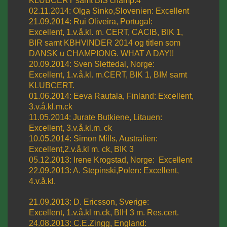
KLUBCERT samt BIS champ.4
02.11.2014: Olga Sinko,Slovenien: Excellent
21.09.2014: Rui Oliveira, Portugal:
Excellent, 1.v.å.kl. m. CERT, CACIB, BIK 1,
BIR samt KBHVINDER 2014 og titlen som
DANSK u CHAMPIONG. WHAT A DAY!!
20.09.2014: Sven Slettedal, Norge:
Excellent, 1.v.å.kl. m.CERT, BIK 1, BIM samt
KLUBCERT.
01.06.2014: Eeva Rautala, Finland: Excellent,
3.v.å.kl.m.ck
11.05.2014: Jurate Butkiene, Litauen:
Excellent, 3.v.å.kl.m. ck
10.05.2014: Simon Mills, Australien:
Excellent,2.v.å.kl m. ck, BIK 3
05.12.2013: Irene Krogstad, Norge: Excellent
22.09.2013: A. Stepinski,Polen: Excellent,
4.v.å.kl.
21.09.2013: D. Eric
sson, Sverige:
Excellent, 1.v.å.kl m.ck, BIH 3 m. Res.cert.
24.08.2013: C.E.Zingg, England: