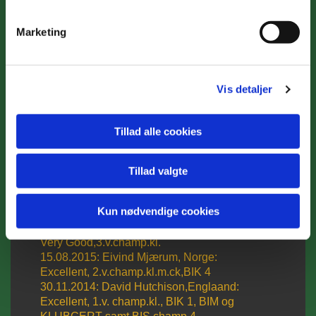
STRANROPH SEA
NYMPH
Marketing
Vis detaljer
SHOW |
Tillad alle cookies
UDSTILLING
Tillad valgte
Arrangør /Dommer /Resultat
03.12.2017: Susanna Zubair,England:
Kun nødvendige cookies
Excellent
16.08.2015: Dimitrios Antonopoulos, Sverige:
Very Good,3.v.champ.kl.
15.08.2015: Eivind Mjærum, Norge:
Excellent, 2.v.champ.kl.m.ck,BIK 4
30.11.2014: David Hutchison,Englaand:
Excellent, 1.v. champ.kl., BIK 1, BIM og