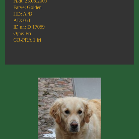
Født: 23.08.2009
Farve: Golden
HD: A /B
AD: 0 /1
ID nr.: D 17059
Øjne: Fri
GR-PRA 1 fri