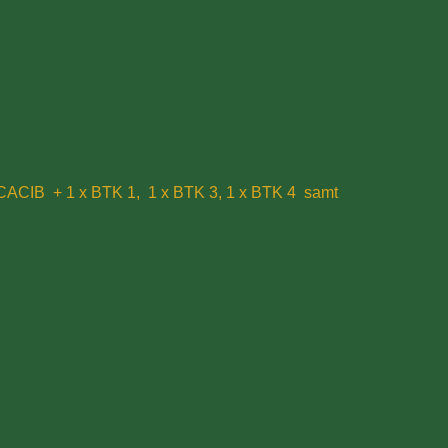
x Res.CACIB + 1 x BTK 1, 1 x BTK 3, 1 x BTK 4 samt