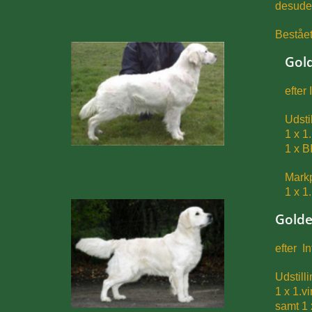
desuden
Beståe
Gold
efter
Udsti
1 x 1
1 x B
Markp
1 x 1.
Golde
efter I
Udstilli
1 x 1.vi
samt 1 