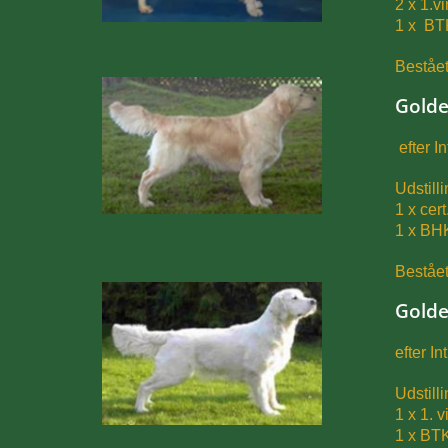
2 x 1.vi
1 x BTK
Beståe
Golde
efter I
Udstill
1 x cert
1 x BHK
Beståe
Golde
efter I
Udstilli
1 x 1. v
1 x BTK