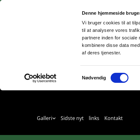
Denne hjemmeside bruger
Vi bruger cookies til at til
til at analysere vores tra
partnere inden for sociale
kombinere disse data med a
af deres tjenester.
Samtykkevalg
Nødvendig
Forside
Om kennelen
HVALPE TIL SALG 
Galleri
Sidste nyt
links
Kontakt