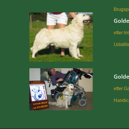
Brugsp
Golde
efter I
Udstill
Golde
efter Ga
Handica