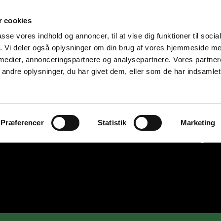
 cookies
passe vores indhold og annoncer, til at vise dig funktioner til soci
fik. Vi deler også oplysninger om din brug af vores hjemmeside m
 medier, annonceringspartnere og analysepartnere. Vores partne
ndre oplysninger, du har givet dem, eller som de har indsamlet 
Præferencer
Statistik
Marketing
PLANLAGT KULD
Mine hanner
Mine tæver
Mine gaml