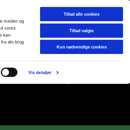
Tillad alle cookies
ale medier og
ed vores
Tillad valgte
re kan
fra din brug
Kun nødvendige cookies
Vis detaljer
e hunde
THEA
HVALPE tidligere kuld