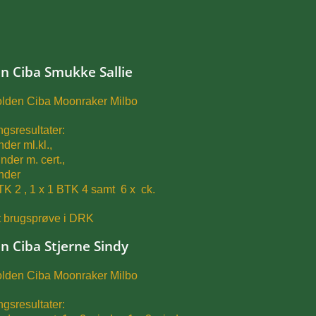
n Ciba Smukke Sallie
olden Ciba Moonraker Milbo
ingsresultater:
nder ml.kl.,
nder m. cert.,
inder
TK 2 , 1 x 1 BTK 4 samt 6 x ck.
t brugsprøve i DRK
n Ciba Stjerne Sindy
olden Ciba Moonraker Milbo
ingsresultater: