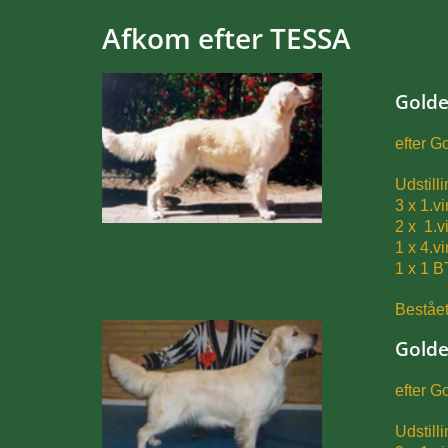
Afkom efter TESSA
Golde
efter G
Udstill
3 x 1.vi
2 x 1.vi
1 x 4.v
1 x 1 B
Beståe
Golde
efter G
Udstill